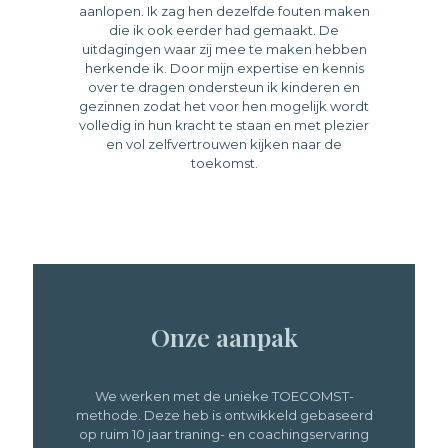
aanlopen. Ik zag hen dezelfde fouten maken
die ik ook eerder had gemaakt. De
uitdagingen waar zij mee te maken hebben
herkende ik. Door mijn expertise en kennis
over te dragen ondersteun ik kinderen en
gezinnen zodat het voor hen mogelijk wordt
volledig in hun kracht te staan en met plezier
en vol zelfvertrouwen kijken naar de
toekomst.
Onze aanpak
We werken met de unieke TOECOMST-
methode. Deze heb is ontwikkeld gebaseerd
op ruim 10 jaar traning- en coachingservaring