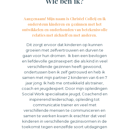
Wie ben ik?
Aangenaam! Mijn naam is Christel Colleij en ik
ondersteun kinderen en gezinnen met het
ontwikkelen en onderhouden van betekenisvolle
relaties met zichzelf en met anderen.
Dit zorgt ervoor dat kinderen op kunnen
groeien met zelfvertrouwen en durven te
gaan voor hun dromen. Ik ben een bevlogen
en liefdevolle gezinsexpert die als kind in veel
verschillende gezinnen heeft gewoond,
ondertussen ben ik zelf getrouwd en heb ik
samen met mijn partner 2 kinderen van 6 en 7
jaar jong. Ik heb me ontwikkeld als trainer,
coach en jeugdexpert. Door mijn opleidingen
Social Work specialisatie jeugd, Coachend en
inspirerend leiderschap, opleiding tot
communicatie trainer en veel met
verschillende mensen te communiceren en
samen te werken kwam ik erachter dat veel
kinderen in verschillende gezinsvormen in de
toekomst tegen eenzelfde soort uitdagingen